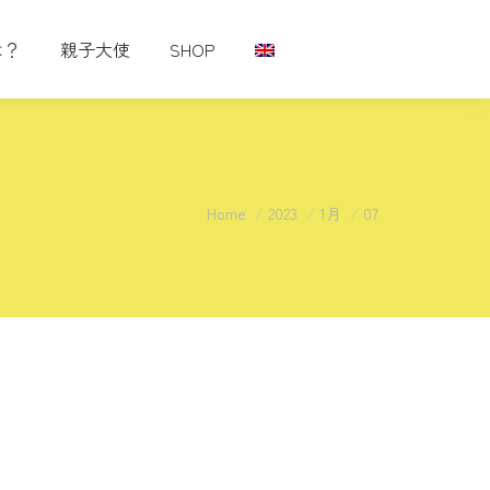
は？
親子大使
SHOP
You are here:
Home
2023
1月
07