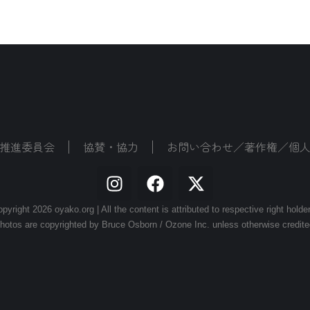
推進委員会
協賛・協力
お問い合わせ／著作権／個
pyright 2026 oyako.org | All the content is attributed to respective right holde
hotos are copyrighted by Bruce Osborn / Ozone Inc. unless otherwise credite