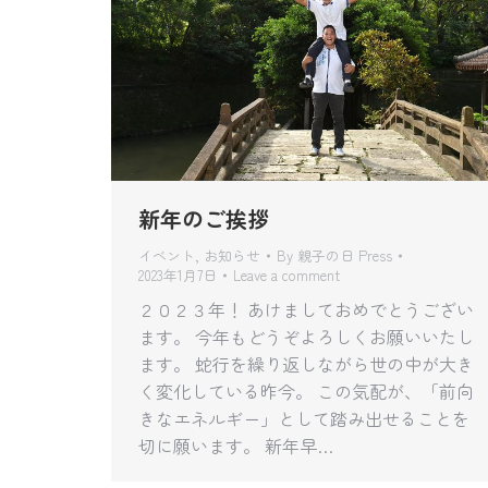
新年のご挨拶
イベント
,
お知らせ
By
親子の日 Press
2023年1月7日
Leave a comment
２０２３年！ あけましておめでとうござい
ます。 今年もどうぞよろしくお願いいたし
ます。 蛇行を繰り返しながら世の中が大き
く変化している昨今。 この気配が、「前向
きなエネルギー」として踏み出せることを
切に願います。 新年早…