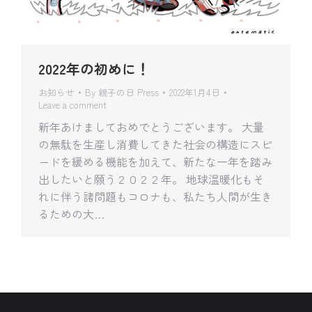
2022年の初めに！
お知らせ
By
親子の日 Press
2022年1月4日
Leave a comment
新年あけましておめでとうございます。 大量
の無駄を生産し消費してきた社会の構造にスピ
ードを緩める機能を加えて、新たな一年を踏み
出したいと願う２０２２年。 地球温暖化もそ
れに伴う諸問題もコロナも、私たち人間が生き
るための大…