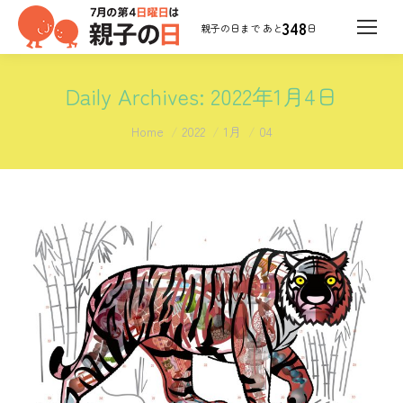
348
日
Daily Archives:
2022年1月4日
You are here:
Home
2022
1月
04