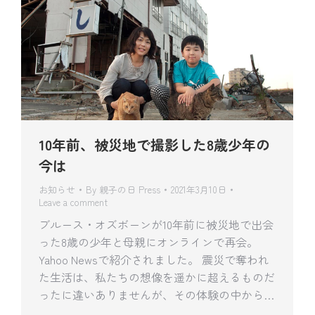
10年前、被災地で撮影した8歳少年の
今は
お知らせ
By
親子の日 Press
2021年3月10日
Leave a comment
ブルース・オズボーンが10年前に被災地で出会
った8歳の少年と母親にオンラインで再会。
Yahoo Newsで紹介されました。 震災で奪われ
た生活は、私たちの想像を遥かに超えるものだ
ったに違いありませんが、その体験の中から…