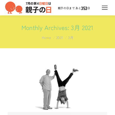
353
日
Monthly Archives:
3月 2021
You are here:
Home
2021
3月