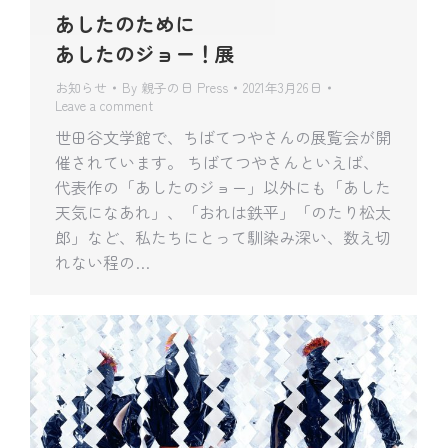
あしたのために
あしたのジョー！展
お知らせ
By
親子の日 Press
2021年3月26日
Leave a comment
世田谷文学館で、ちばてつやさんの展覧会が開
催されています。 ちばてつやさんといえば、
代表作の「あしたのジョー」以外にも「あした
天気になあれ」、「おれは鉄平」「のたり松太
郎」など、私たちにとって馴染み深い、数え切
れない程の…