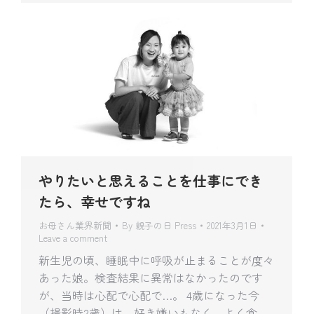
やりたいと思えることを仕事にでき
たら、幸せですね
お母さん業界新聞
By
親子の日 Press
2021年3月1日
Leave a comment
新生児の頃、睡眠中に呼吸が止まることが度々
あった娘。検査結果に異常はなかったのです
が、当時は心配で心配で…。 4歳になった今
（撮影時2歳）は、好き嫌いもなく、よく食