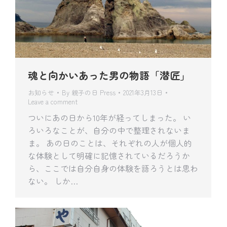
魂と向かいあった男の物語「潜匠」
お知らせ
By
親子の日 Press
2021年3月13日
Leave a comment
ついにあの日から10年が経ってしまった。 い
ろいろなことが、自分の中で整理されないま
ま。 あの日のことは、それぞれの人が個人的
な体験として明確に記憶されているだろうか
ら、ここでは自分自身の体験を語ろうとは思わ
ない。 しか…