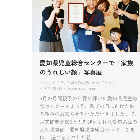
愛知県児童総合センターで「家族
のうれしい顔」写真展
イベント
By
Oyako Day Editorial Team
2019年7月3日
Leave a comment
5月の月間親子の日賞に輝いた愛知県児童総
合センターさまより、親子の日に向けた取
り組みのお知らせをいただいきました。 先
月来館者が800万人を迎えられた愛知県立の
大型児童館、愛知県児童総合センターさま
は、 遊びをとおした親…