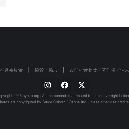
推進委員会
協賛・協力
お問い合わせ／著作権／個
pyright 2026 oyako.org | All the content is attributed to respective right holde
hotos are copyrighted by Bruce Osborn / Ozone Inc. unless otherwise credite