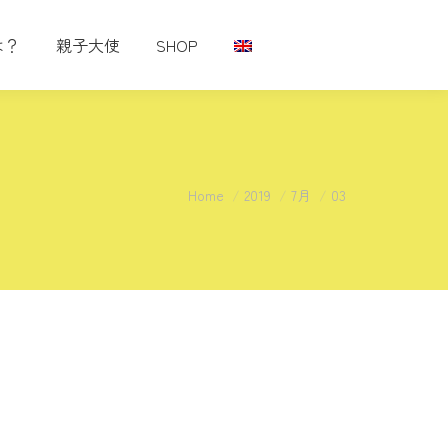
は？
親子大使
SHOP
You are here:
Home
2019
7月
03