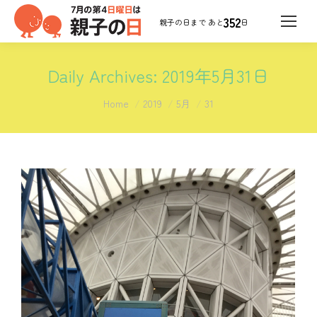
352
日
Daily Archives:
2019年5月31日
You are here:
Home
2019
5月
31