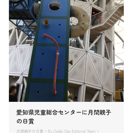
愛知県児童総合センターに月間親子
の日賞
月間親子の日賞
By
Oyako Day Editorial Team