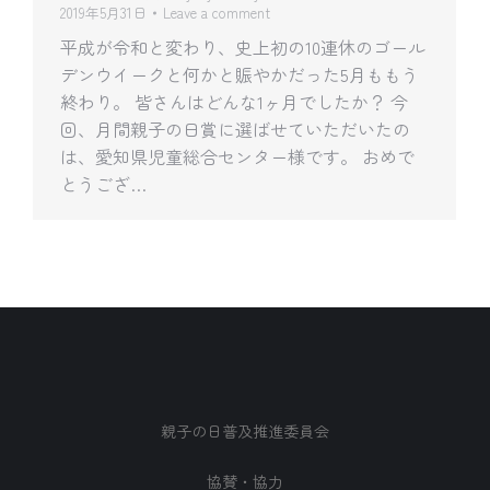
2019年5月31日
Leave a comment
平成が令和と変わり、史上初の10連休のゴール
デンウイークと何かと賑やかだった5月ももう
終わり。 皆さんはどんな1ヶ月でしたか？ 今
回、月間親子の日賞に選ばせていただいたの
は、愛知県児童総合センター様です。 おめで
とうござ…
親子の日普及推進委員会
協賛・協力