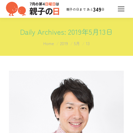
349
日
Daily Archives:
2019年5月13日
You are here:
Home
2019
5月
13