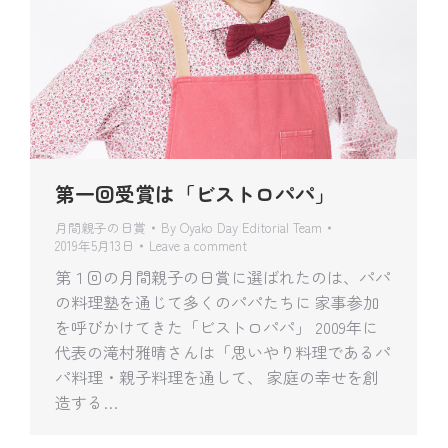
第一回受賞は「ビストロパパ」
月間親子の日賞
By
Oyako Day Editorial Team
2019年5月13日
Leave a comment
第１回の月間親子の日賞に選ばれたのは、パパ
の料理塾を通じて多くのパパたちに 家事参加
を呼びかけてきた「ビストロパパ」 2009年に
代表の滝村雅晴さんは「思いやり料理であるパ
パ料理・親子料理を通して、 家庭の幸せを創
造する…