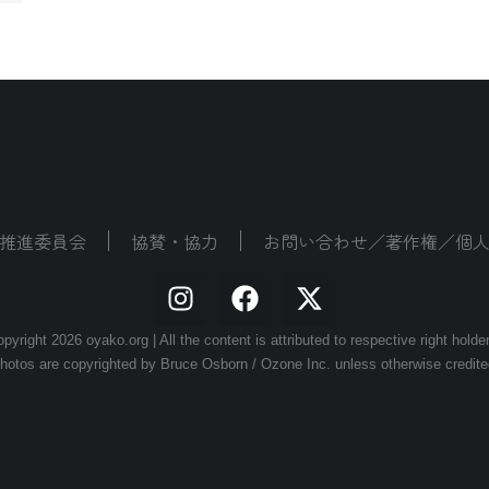
推進委員会
協賛・協力
お問い合わせ／著作権／個
pyright 2026 oyako.org | All the content is attributed to respective right holde
hotos are copyrighted by Bruce Osborn / Ozone Inc. unless otherwise credite