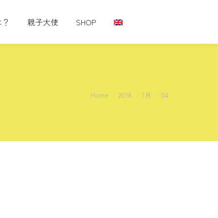
は？
親子大使
SHOP
You are here:
Home
2018
7月
04