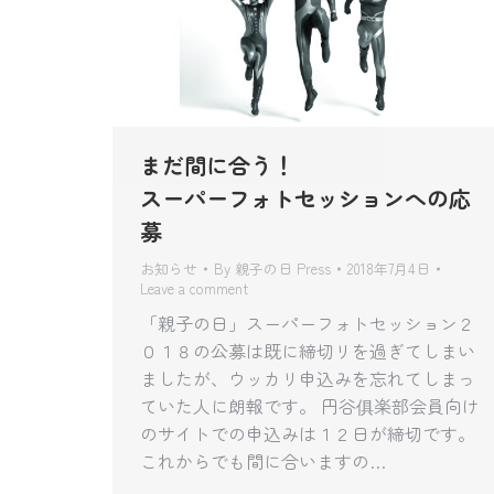
まだ間に合う！
スーパーフォトセッションへの応
募
お知らせ
By
親子の日 Press
2018年7月4日
Leave a comment
「親子の日」スーパーフォトセッション２
０１８の公募は既に締切リを過ぎてしまい
ましたが、ウッカリ申込みを忘れてしまっ
ていた人に朗報です。 円谷俱楽部会員向け
のサイトでの申込みは１２日が締切です。
これからでも間に合いますの…