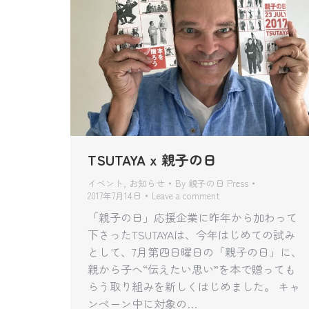
TSUTAYA x 親子の日
イベント
,
お知らせ
By
親子の日 Press
2017年7月14日
Leave a comment
「親子の日」応援企業に昨年から加わって
下さったTSUTAYAは、今年はじめての試み
として、7月第四日曜日の「親子の日」に、
親から子へ“伝えたい思い”を本で贈っても
らう取り組みを新しくはじめました。 キャ
ンペーン中に対象の…