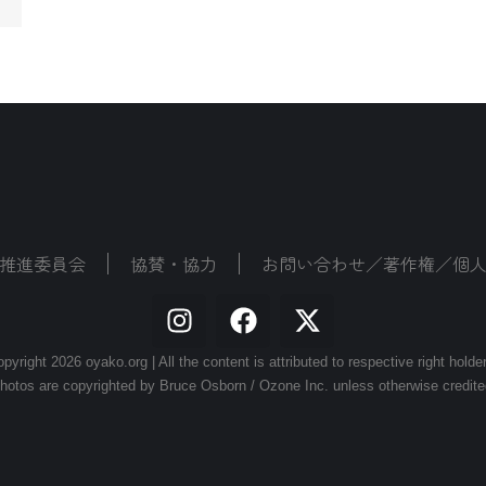
推進委員会
協賛・協力
お問い合わせ／著作権／個
pyright 2026 oyako.org | All the content is attributed to respective right holde
hotos are copyrighted by Bruce Osborn / Ozone Inc. unless otherwise credite