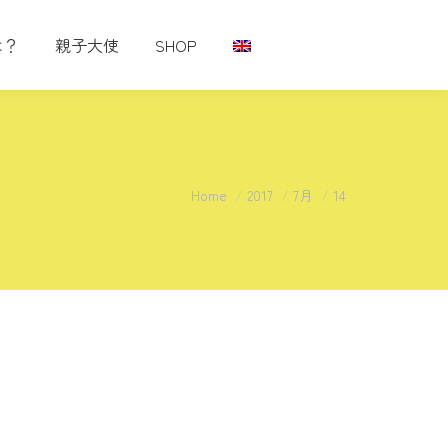
は？
親子大使
SHOP
You are here:
Home
2017
7月
14