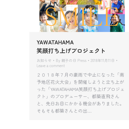
YAWATAHAMA
笑顔打ち上げプロジェクト
お知らせ
By
親子の日 Press
2018年11月11日
Leave a comment
２０１８年７月の豪雨で中止になった「南
予地区花火大会」を開催しようと立ち上が
った「YAWATAHAMA笑顔打ち上げプロジェ
クト」のプロデューサー、都築直飛さん
と、先日お目にかかる機会がありました。
そもそも都築さんとの出…