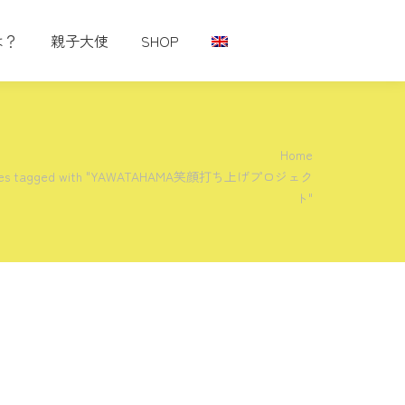
は？
親子大使
SHOP
 here:
Home
ries tagged with "YAWATAHAMA笑顔打ち上げプロジェク
ト"