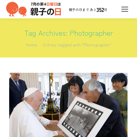
352
日
Tag Archives:
Photographer
You are here:
Home
Entries tagged with "Photographer"