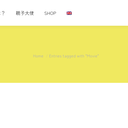
は？
親子大使
SHOP
You are here:
Home
Entries tagged with "Movie"