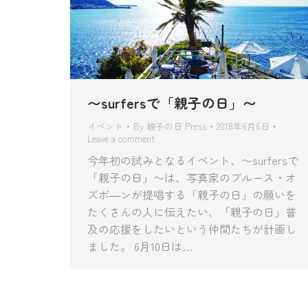
〜surfersで「親子の日」〜
イベント
By
親子の日 Press
2018年6月6日
Leave a comment
今年初の試みとなるイベント、〜surfersで
「親子の日」〜は、写真家のブルース・オ
ズボ―ンが提唱する「親子の日」の願いを
たくさんの人に伝えたい、「親子の日」普
及の応援をしたいという仲間たちが計画し
ました。 6月10日は…