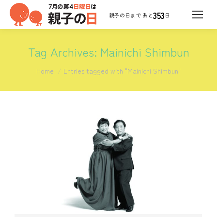
353
日
Tag Archives:
Mainichi Shimbun
You are here:
Home
Entries tagged with "Mainichi Shimbun"