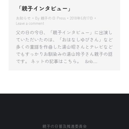
「親子インタビュー」
お知らせ
By
親子の日 Press
2018年6月17日
Leave a comment
父の日の今日、「親子インタビュー」に出演し
ていただいたのは、「おはなしゆびさん」など
多くの童謡を作曲した湯山昭さんとテレビなど
でもすっかりお馴染みの湯山玲子さん親子の話
です。 ネットの記事はこちら。 &nb…
親子の日普及推進委員会