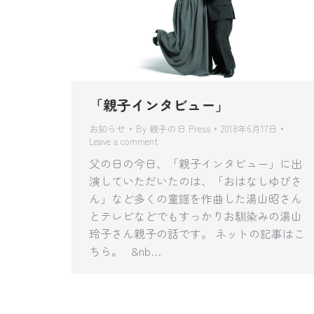
「親子インタビュー」
お知らせ
By
親子の日 Press
2018年6月17日
Leave a comment
父の日の今日、「親子インタビュー」に出
演していただいたのは、「おはなしゆびさ
ん」など多くの童謡を作曲した湯山昭さん
とテレビなどでもすっかりお馴染みの湯山
玲子さん親子の話です。 ネットの記事はこ
ちら。 &nb…