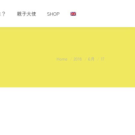
は？
親子大使
SHOP
You are here:
Home
2018
6月
17