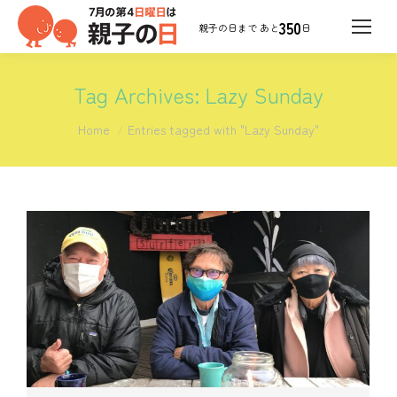
350
日
Tag Archives:
Lazy Sunday
You are here:
Home
Entries tagged with "Lazy Sunday"