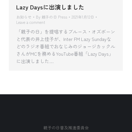
Lazy Daysに出演しました
お知らせ
By
親子の日 Press
2021年1月12日
Leave a comment
「親子の日」を提唱するブルース・オズボーン
と代表の井上佳子が、Inter FM Lazy Sundayな
どのラジオ番組でおなじみのジョージカックル
さんがMCを務めるYouTube番組「Lazy Days」
に出演しました…
親子の日普及推進委員会