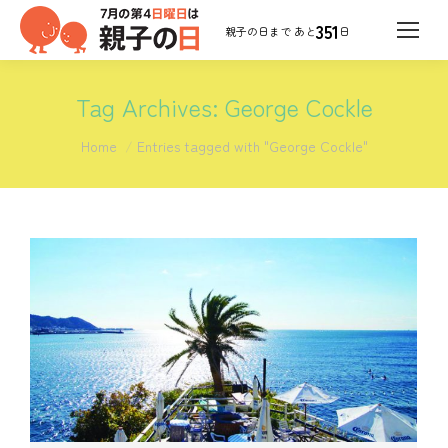
351
日
Tag Archives:
George Cockle
You are here:
Home
Entries tagged with "George Cockle"