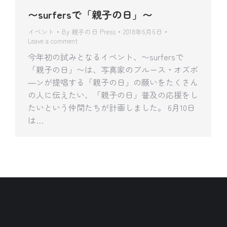
〜surfersで「親子の日」〜
イベント
By
親子の日 Press
2018年6月6日
Leave a comment
今年初の試みとなるイベント、〜surfersで
「親子の日」〜は、写真家のブルース・オズボ
―ンが提唱する「親子の日」の願いをたくさん
の人に伝えたい、「親子の日」普及の応援をし
たいという仲間たちが計画しました。 6月10日
は…