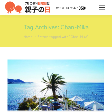
350
日
Tag Archives:
Chan-Mika
You are here:
Home
Entries tagged with "Chan-Mika"