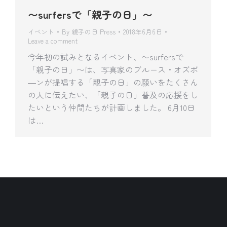
〜surfersで「親子の日」〜
イベント
By
親子の日 Press
2018年6月6日
Leave a comment
今年初の試みとなるイベント、〜surfersで
「親子の日」〜は、写真家のブルース・オズボ
―ンが提唱する「親子の日」の願いをたくさん
の人に伝えたい、「親子の日」普及の応援をし
たいという仲間たちが計画しました。 6月10日
は…