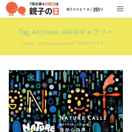
351
日
Tag Archives:
AWAIギャラリー
You are here:
Home
Entries tagged with "AWAIギャラリー"