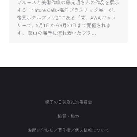
ブルースと美術作家の藤元明さんの作品を展示
する「Nature Calls-海洋プラスチック展」が、
帝国ホテルプラザ2Fにある「間」AWAIギャラ
リーで、9月1日から9月30日まで開催されま
す。 葉山の海岸に流れ着いたプラ…
親子の日普及推進委員会
協賛・協力
お問い合わせ／著作権／個人情報について