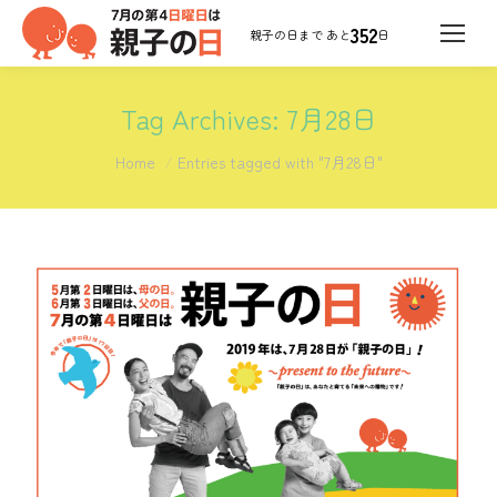
352
日
Tag Archives:
7月28日
You are here:
Home
Entries tagged with "7月28日"