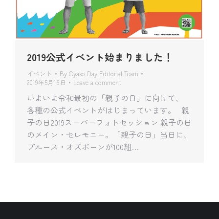
2019公式イベント始まりました！
イベント
By
Oyako Day Editorial Team
2019年5月16日
Leave a comment
いよいよ令和最初の「親子の日」に向けて、
各種の公式イベントがはじまっています。 親
子の日2019スーパーフォトセッション 親子の日
のメイン・セレモニー。「親子の日」当日に、
ブルース・オズボーンが100組…