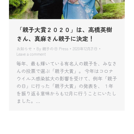
「親子大賞２０２０」は、高橋英樹
さん、真麻さん親子に決定！
お知らせ
By
親子の日 Press
2020年12月21日
Leave a comment
毎年、最も輝いている有名人の親子を、みなさ
んの投票で選ぶ「親子大賞」。 今年はコロナ
ウイルス感染拡大の影響を受けて、例年「親子
の日」に行った「親子大賞」の発表を、 １年
を振り返る意味からも12月に行うことにいたし
ました。…