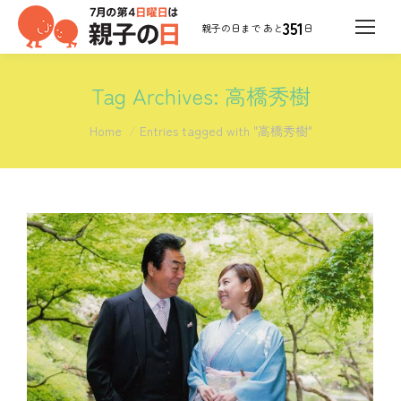
351
日
Tag Archives:
高橋秀樹
You are here:
Home
Entries tagged with "高橋秀樹"