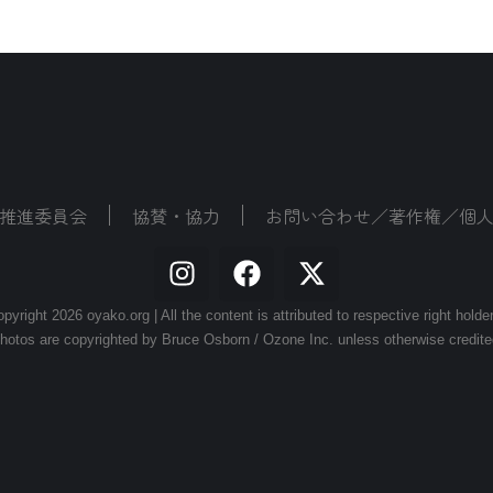
推進委員会
協賛・協力
お問い合わせ／著作権／個
pyright 2026 oyako.org | All the content is attributed to respective right holde
hotos are copyrighted by Bruce Osborn / Ozone Inc. unless otherwise credite