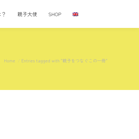
は？
親子大使
SHOP
You are here:
Home
Entries tagged with "親子をつなぐこの一冊"