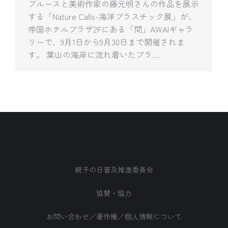
ブルースと美術作家の藤元明さんの作品を展示
する「Nature Calls-海洋プラスチック展」が、
帝国ホテルプラザ2Fにある「間」AWAIギャラ
リーで、9月1日から9月30日まで開催されま
す。 葉山の海岸に流れ着いたプラ…
親子の日普及推進委員会
協賛・協力
お問い合わせ／著作権／個人情報について