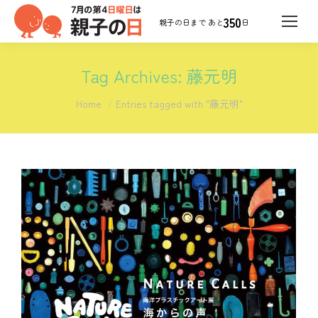
350
日
Tag Archives:
藤元明
You are here:
Home
Entries tagged with "藤元明"