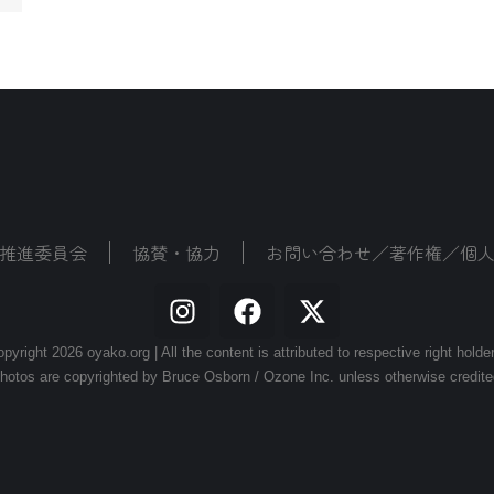
推進委員会
協賛・協力
お問い合わせ／著作権／個
pyright 2026 oyako.org | All the content is attributed to respective right holde
hotos are copyrighted by Bruce Osborn / Ozone Inc. unless otherwise credite