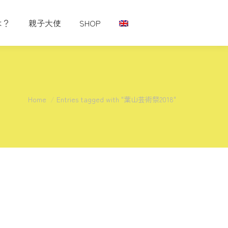
は？
親子大使
SHOP
You are here:
Home
Entries tagged with "葉山芸術祭2018"