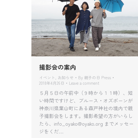
撮影会の案内
イベント
,
お知らせ
By
親子の日 Press
2018年4月26日
Leave a comment
５月５日の午前中（９時から１１時）、短
い時間ですけど、ブルース・オズボーンが
神奈川県葉山町にある森戸神社の境内で親
子撮影会をします。撮影希望の方がいらし
たら、info_oyako@oyako.org までメッセー
ジをくだ…