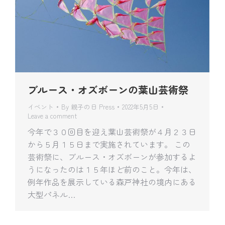
ブルース・オズボーンの葉山芸術祭
イベント
By
親子の日 Press
2022年5月5日
Leave a comment
今年で３０回目を迎え葉山芸術祭が４月２３日
から５月１５日まで実施されています。 この
芸術祭に、ブルース・オズボーンが参加するよ
うになったのは１５年ほど前のこと。今年は、
例年作品を展示している森戸神社の境内にある
大型パネル…