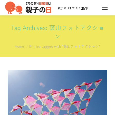
351
日
Tag Archives:
葉山フォトアクショ
ン
You are here:
Home
Entries tagged with "葉山フォトアクション"