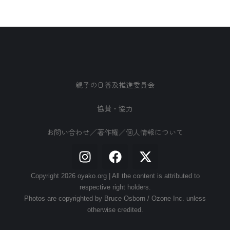
親子の日普及推進委員会
協賛・協力
お問い合わせ／著作権／個人情報について
Copyright 2026 oyako.org | All the content is attributed to
respective right holders.
Photos are copyrighted by Bruce Osborn / Ozone Inc. unless
otherwise credited.