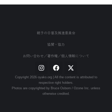
親子の日普及推進委員会
協賛・協力
お問い合わせ／著作権／個人情報について
Copyright 2026 oyako.org | All the content is attributed to
respective right holders.
Photos are copyrighted by Bruce Osborn / Ozone Inc. unless
otherwise credited.