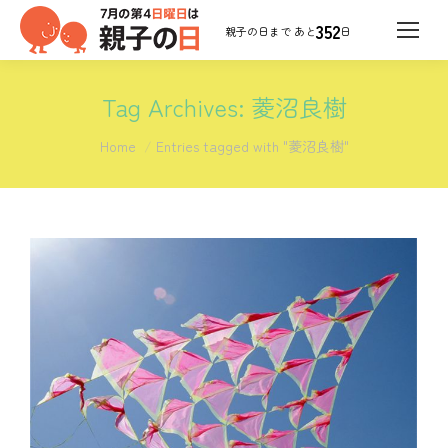
352
日
Tag Archives:
菱沼良樹
You are here:
Home
Entries tagged with "菱沼良樹"