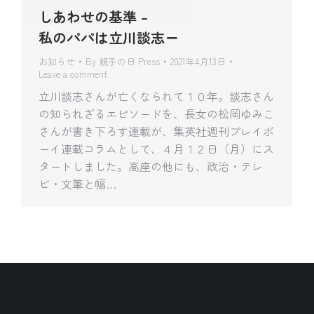
しあわせの基準 –
私のパパは立川談志ー
お知らせ
By
親子の日 Press
2021年4月13日
Leave a comment
立川談志さんが亡くなられて１０年。談志さん
の知られざるエピソードを、長女の松岡ゆみこ
さんが書き下ろす連載が、集英社週刊プレイボ
ーイ連載コラムとして、４月１２日（月）にス
タートしました。高座の他にも、政治・テレ
ビ・文筆と幅…