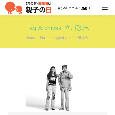
350
日
Tag Archives:
立川談志
You are here:
Home
Entries tagged with "立川談志"