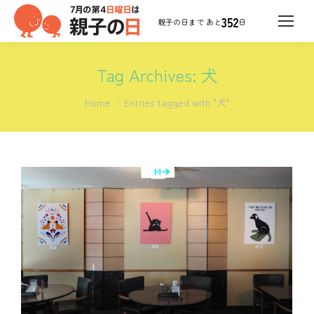
352
日
Tag Archives:
犬
You are here:
Home
Entries tagged with "犬"