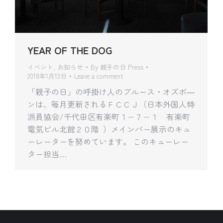
YEAR OF THE DOG
イベント
,
お知らせ
By
親子の日 Press
2018年1月13日
Leave a comment
「親子の日」の呼掛け人のブルース・オズボ―
ンは、毎月更新されるＦＣＣＪ（日本外国人特
派員協会/千代田区有楽町１−７−１ 有楽町
電気ビル北館２０階 ）メインバー展示のキュ
ーレーターを努めています。 このキューレー
ター担当…