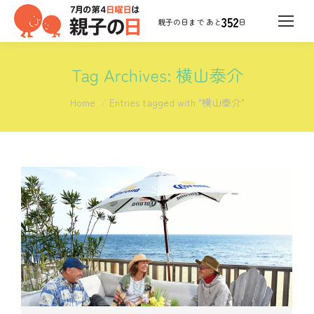
352
日
Tag Archives:
横山泰介
You are here:
Home
Entries tagged with "横山泰介"