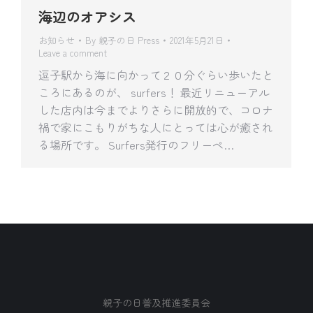
海辺のオアシス
お知らせ
By
親子の日 Press
2021年5月21日
Leave a comment
逗子駅から海に向かって２０分ぐらい歩いたと
ころにあるのが、 surfers！ 最近リニューアル
した店内は今までよりさらに開放的で、コロナ
禍で家にこもりがちな人にとっては心が癒され
る場所です。 Surfers発行のフリーペ…
親子の日普及推進委員会