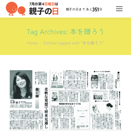
351
日
Tag Archives:
本を贈ろう
You are here:
Home
Entries tagged with "本を贈ろう"