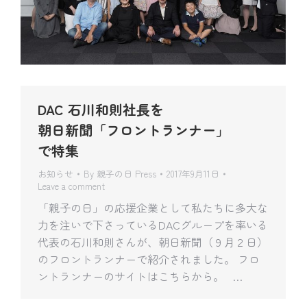
DAC 石川和則社長を
朝日新聞「フロントランナー」
で特集
お知らせ
By
親子の日 Press
2017年9月11日
Leave a comment
「親子の日」の応援企業として私たちに多大な
力を注いで下さっているDACグループを率いる
代表の石川和則さんが、朝日新聞（９月２日）
のフロントランナーで紹介されました。 フロ
ントランナーのサイトはこちらから。 …