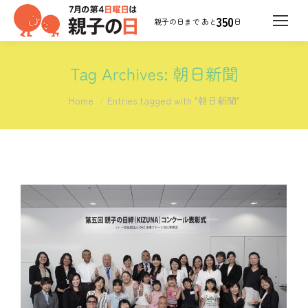
350
日
Tag Archives:
朝日新聞
You are here:
Home
Entries tagged with "朝日新聞"