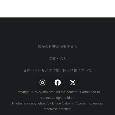
親子の日普及推進委員会
協賛・協力
お問い合わせ／著作権／個人情報について
Copyright 2026 oyako.org | All the content is attributed to
respective right holders.
Photos are copyrighted by Bruce Osborn / Ozone Inc. unless
otherwise credited.