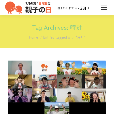
351
日
Tag Archives:
時計
You are here:
Home
Entries tagged with "時計"