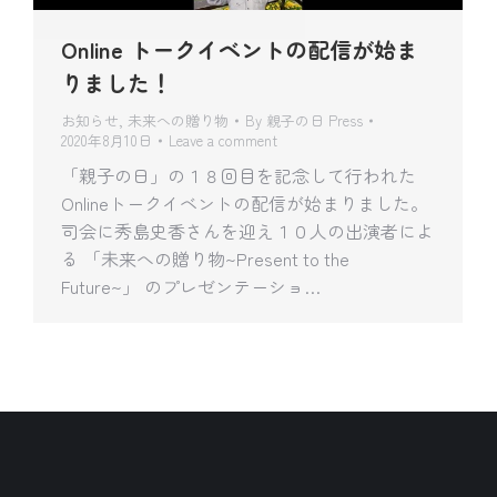
Online トークイベントの配信が始ま
りました！
お知らせ
,
未来への贈り物
By
親子の日 Press
2020年8月10日
Leave a comment
「親子の日」の１８回目を記念して行われた
Onlineトークイベントの配信が始まりました。
司会に秀島史香さんを迎え１０人の出演者によ
る 「未来への贈り物~Present to the
Future~」 のプレゼンテーショ…