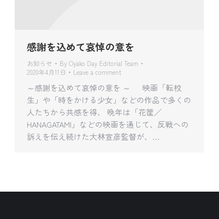
感謝を込めて哀悼の意を
お知らせ
By
Oyako Day Editorial Team
2020年4月11日
Leave a comment
～感謝を込めて哀悼の意を ～ 映画「転校
生」や「時をかける少女」などの作品で多くの
人たちから共感を得、 晩年は「花筐／
HANAGATAMI」などの映画を通じて、反戦への
訴えを伝え続けた大林宣彦監督が、…