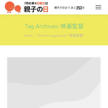
353
日
Tag Archives:
映画監督
You are here:
Home
Entries tagged with "映画監督"