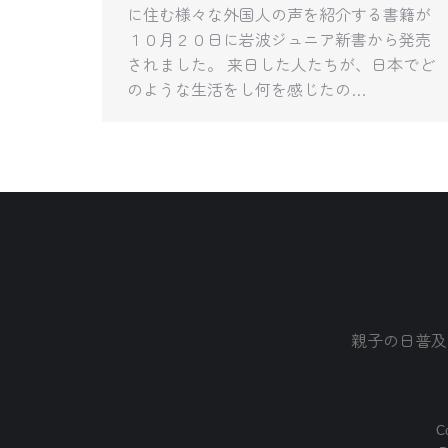
に住む様々な外国人の声を紹介する書籍が
１０月２０日に岩波ジュニア新書から発売
されました。 来日した人たちが、日本でど
のような生活をし何を感じたの…
親子の日普及
Co