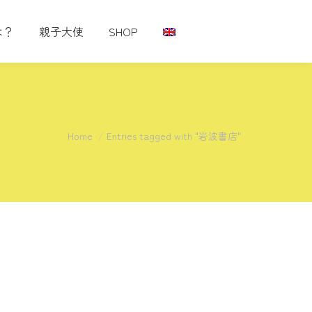
は？
親子大使
SHOP
You are here:
Home
Entries tagged with "岩波書店"