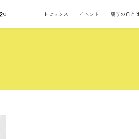
2
トピックス
イベント
親子の日と
日
店