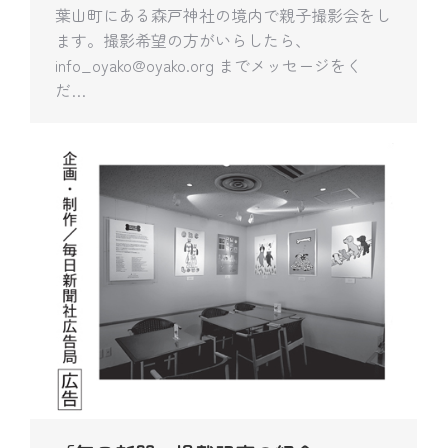
葉山町にある森戸神社の境内で親子撮影会をし
ます。撮影希望の方がいらしたら、
info_oyako@oyako.org までメッセージをく
だ…