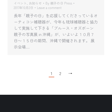
イベント
,
お知らせ
By
親子の日 Press
2017年10月2日
Leave a comment
長年「親子の日」を応援してくださっているオ
ーティコン補聴器が、今年も琉球補聴器と協力
して実施して下さる「ブルース・オズボーン
親子の写真展 in 沖縄」が、いよいよ１０月７
日〜１５日の期間、沖縄で開催されます。 展
示会場…
1
2
→