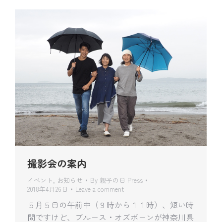
撮影会の案内
イベント
,
お知らせ
By
親子の日 Press
2018年4月26日
Leave a comment
５月５日の午前中（９時から１１時）、短い時
間ですけど、ブルース・オズボーンが神奈川県