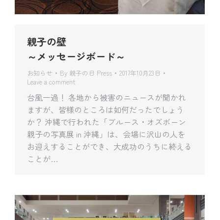
親子の壁
～メッセージボード～
お知らせ
By
親子の日 Press
2017年10月23日
Leave a comment
台風一過！ 各地から被害のニュースが聞かれ
ますが、皆様のところは如何だったでしょう
か？ 沖縄で行われた「ブルース・オズボーン
親子の写真展 in 沖縄」は、会場に沢山の人を
お迎えすることができ、大成功のうちに終える
ことが…