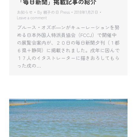
「毎日新聞」掲載記事の紹介
お知らせ
By
親子の日 Press
2018年1月21日
Leave a comment
ブルース・オズボ―ンがキューレーションを努
める日本外国人特派員協会（FCCJ）で開催中
の展覧会案内が、２０日の毎日新聞夕刊（１都
６県＋静岡）に掲載されました。戌年に因んで
１７人のイタストレーターに描きおろしてもら
った戌の…