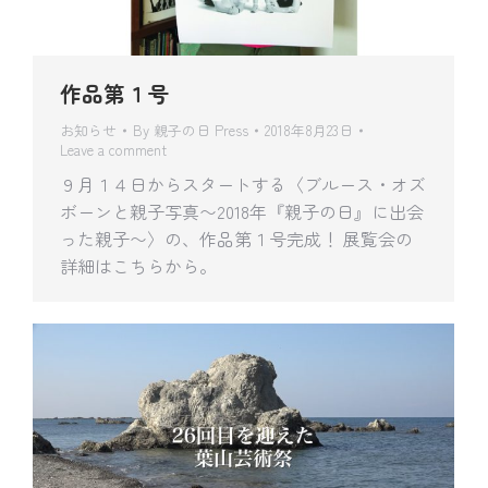
作品第１号
お知らせ
By
親子の日 Press
2018年8月23日
Leave a comment
９月１４日からスタートする〈ブルース・オズ
ボーンと親子写真〜2018年『親子の日』に出会
った親子〜〉の、作品第１号完成！ 展覧会の
詳細はこちらから。