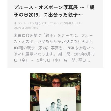
ブルース・オズボーン写真展 〜「親
子の日2019」に出会った親子〜
イベント
By
親子の日 Press
2019年8月31日
Leave a comment
未来に命を繋ぐ「親子」をテーマに、ブルー
ス・オズボーンがあたたかい視点でとらえた
100組の親子（家族）写真を、今年も会場いっ
ぱいに展示いたします。 期 間：2019年9月13
日（金）〜 9月18日（水） 時 間 : 平日…