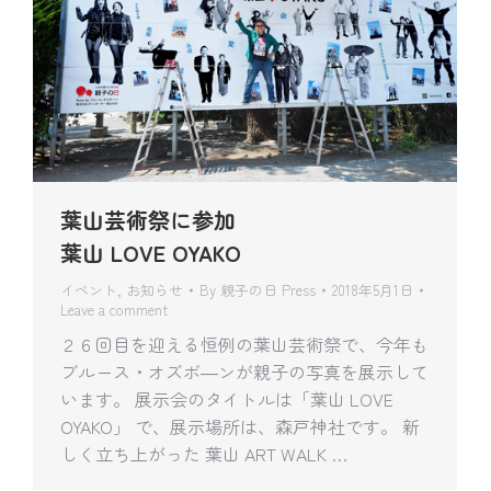
葉山芸術祭に参加
葉山 LOVE OYAKO
イベント
,
お知らせ
By
親子の日 Press
2018年5月1日
Leave a comment
２６回目を迎える恒例の葉山芸術祭で、今年も
ブルース・オズボ―ンが親子の写真を展示して
います。 展示会のタイトルは「葉山 LOVE
OYAKO」 で、展示場所は、森戸神社です。 新
しく立ち上がった 葉山 ART WALK …