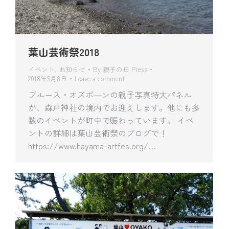
葉山芸術祭2018
イベント
,
お知らせ
By
親子の日 Press
2018年5月8日
Leave a comment
ブルース・オズボ―ンの親子写真特大パネル
が、森戸神社の境内でお迎えします。他にも多
数のイベントが町中で賑わっています。 イベ
ントの詳細は葉山芸術祭のブログで！
https://www.hayama-artfes.org/…