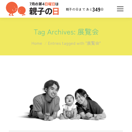
349
日
Tag Archives:
展覧会
You are here:
Home
Entries tagged with "展覧会"