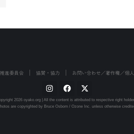
推進委員会
協賛・協力
お問い合わせ／著作権／個
pyright 2026 oyako.org | All the content is attributed to respective right holde
hotos are copyrighted by Bruce Osborn / Ozone Inc. unless otherwise credite