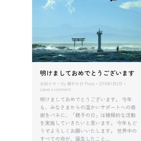
明けましておめでとうございます
お知らせ
By
親子の日 Press
2018年1月3日
Leave a comment
明けましておめでとうございます。 今年
も、みなさまからの温かいサポートへの感
謝をバネに、「親子の日」は積極的な活動
を実施していきたいと思います。 今年もど
うぞよろしくお願いいたします。 世界中の
すべての命が、誕生したこと…