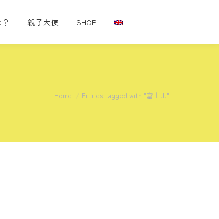
は？
親子大使
SHOP
You are here:
Home
Entries tagged with "富士山"