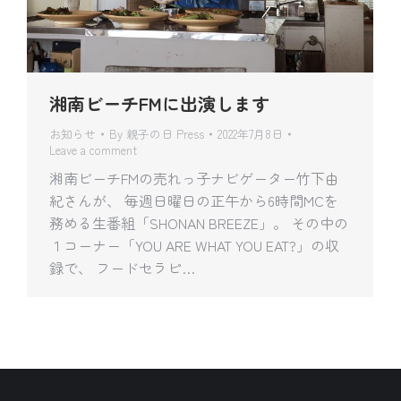
湘南ビーチFMに出演します
お知らせ
By
親子の日 Press
2022年7月8日
Leave a comment
湘南ビーチFMの売れっ子ナビゲーター竹下由
紀さんが、 毎週日曜日の正午から6時間MCを
務める生番組「SHONAN BREEZE」。 その中の
１コーナー「YOU ARE WHAT YOU EAT?」の収
録で、 フードセラピ…