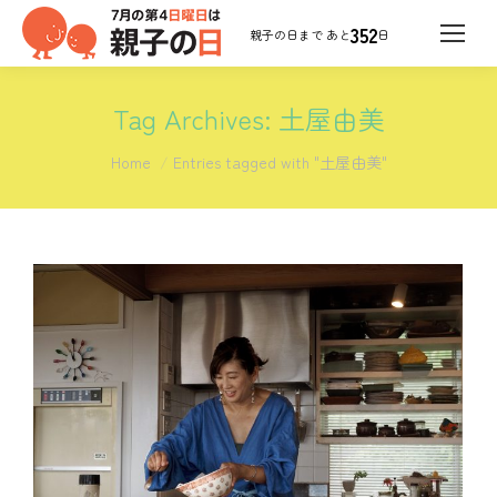
352
日
Tag Archives:
土屋由美
You are here:
Home
Entries tagged with "土屋由美"