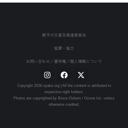
親子の日普及推進委員会
協賛・協力
お問い合わせ／著作権／個人情報について
Copyright 2026 oyako.org | All the content is attributed to
respective right holders.
Photos are copyrighted by Bruce Osborn / Ozone Inc. unless
otherwise credited.