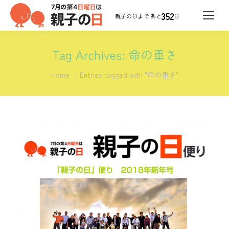
352
日
Tag Archives:
命の重さ
You are here:
Home
Entries tagged with "命の重さ"