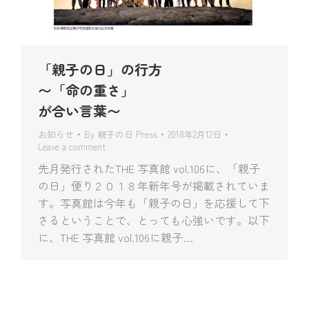
「親子の日」の行方
〜「命の重さ」
が合い言葉〜
お知らせ
By
親子の日 Press
2018年2月12日
Leave a comment
先月発行されたTHE 写真館 vol.106に、「親子
の日」便り２０１８年新年号が掲載されていま
す。写真館は今年も「親子の日」を応援して下
さるということで、とっても心強いです。以下
に、THE 写真館 vol.106に親子…