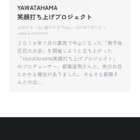
YAWATAHAMA
笑顔打ち上げプロジェクト
お知らせ
By
親子の日 Press
2018年11月11日
Leave a comment
２０１８年７月の豪雨で中止になった「南予地
区花火大会」を開催しようと立ち上がった
「YAWATAHAMA笑顔打ち上げプロジェクト」
のプロデューサー、都築直飛さんと、先日お目
にかかる機会がありました。 そもそも都築さ
んとの出…