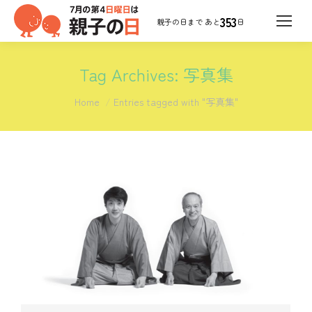
353
日
Tag Archives:
写真集
You are here:
Home
Entries tagged with "写真集"