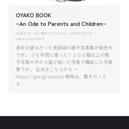
OYAKO BOOK
~An Ode to Parents and Children~
お知らせ
By
親子の日 Press
2018年12月1日
Leave a comment
長年の望みだった英語版の親子写真集が発売中
です。 ３６年間に撮った７０００組以上の親
子写真の中から選び抜いた写真で構成した写真
集です。 注文はこちらから→
https://goo.gl/oVxmSz 価格は、驚きの１５
８…