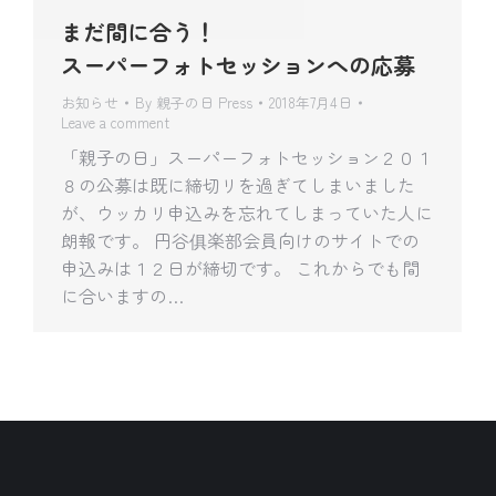
まだ間に合う！
スーパーフォトセッションへの応募
お知らせ
By
親子の日 Press
2018年7月4日
Leave a comment
「親子の日」スーパーフォトセッション２０１
８の公募は既に締切リを過ぎてしまいました
が、ウッカリ申込みを忘れてしまっていた人に
朗報です。 円谷俱楽部会員向けのサイトでの
申込みは１２日が締切です。 これからでも間
に合いますの…