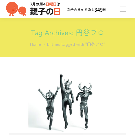
349
日
Tag Archives:
円谷プロ
You are here:
Home
Entries tagged with "円谷プロ"