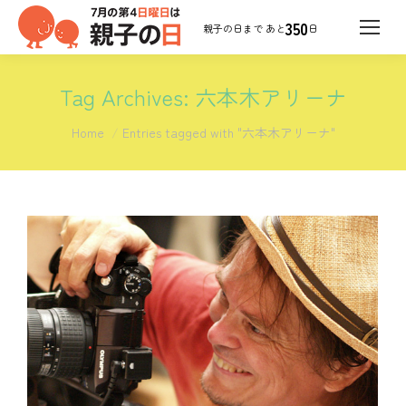
350
日
Tag Archives:
六本木アリーナ
You are here:
Home
Entries tagged with "六本木アリーナ"