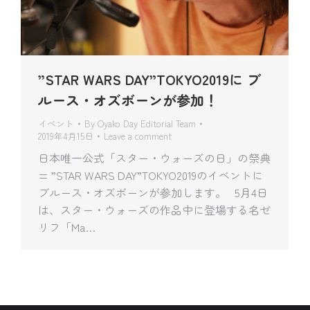
”STAR WARS DAY”TOKYO2019に ブ
ルース・オズボーンが参加！
イベント
By
Oyako Day Editorial Team
2019年4月15日
Leave a comment
日本唯一公式「スター・ウォーズの日」の祭典
= ”STAR WARS DAY”TOKYO2019のイベントに
ブルース・オズボーンが参加します。 5月4日
は、スター・ウォーズの作品中に登場する名ゼ
リフ「Ma…