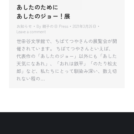
あしたのために
あしたのジョー！展
お知らせ
By
親子の日 Press
2021年3月26日
Leave a comment
世田谷文学館で、ちばてつやさんの展覧会が開
催されています。 ちばてつやさんといえば、
代表作の「あしたのジョー」以外にも「あした
天気になあれ」、「おれは鉄平」「のたり松太
郎」など、私たちにとって馴染み深い、数え切
れない程の…