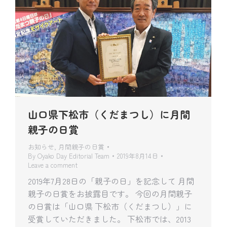
山口県下松市（くだまつし）に月間
親子の日賞
お知らせ
,
月間親子の日賞
By
Oyako Day Editorial Team
2019年8月14日
Leave a comment
2019年7月28日の「親子の日」を記念して 月間
親子の日賞をお披露目です。 今回の月間親子
の日賞は「山口県 下松市（くだまつし）」に
受賞していただきました。 下松市では、2013