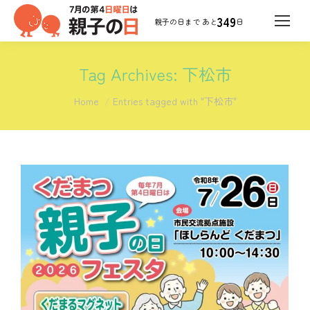
349
日
Tag Archives:
下松市
You are here:
Home
Entries tagged with "下松市"