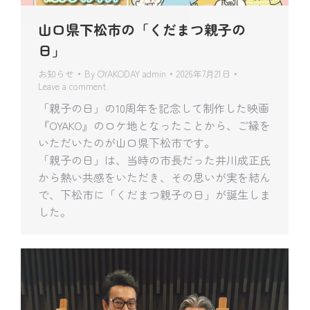
山口県下松市の「くだまつ親子の
日」
お知らせ
By
OYAKODAY admin
2026年7月21日
Leave a comment
「親子の日」の10周年を記念して制作した映画
『OYAKO』のロケ地となったことから、ご縁を
いただいたのが山口県下松市です。
「親子の日」は、当時の市長だった井川成正氏
から熱い共感をいただき、その思いが実を結ん
で、下松市に「くだまつ親子の日」が誕生しま
した。