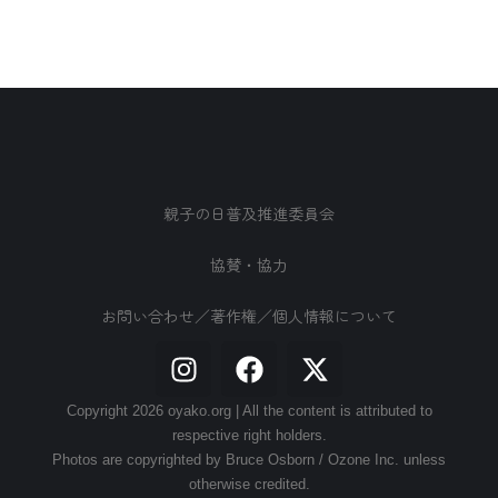
親子の日普及推進委員会
協賛・協力
お問い合わせ／著作権／個人情報について
Copyright 2026 oyako.org | All the content is attributed to
respective right holders.
Photos are copyrighted by Bruce Osborn / Ozone Inc. unless
otherwise credited.