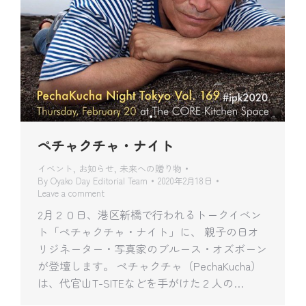
ペチャクチャ・ナイト
イベント
,
お知らせ
,
未来への贈り物
By
Oyako Day Editorial Team
2020年2月18日
Leave a comment
2月２０日、港区新橋で行われるトークイベン
ト「ペチャクチャ・ナイト」に、 親子の日オ
リジネーター・写真家のブルース・オズボーン
が登壇します。 ペチャクチャ（PechaKucha）
は、代官山T-SITEなどを手がけた２人の…