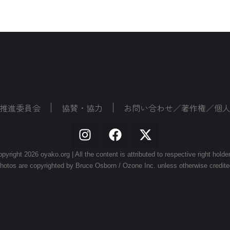
推進委員会
協賛・協力
お問い合わせ／著作権／個
pyright 2026 oyako.org | All the content is attributed to respective right holde
hotos are copyrighted by Bruce Osborn / Ozone Inc. unless otherwise credite