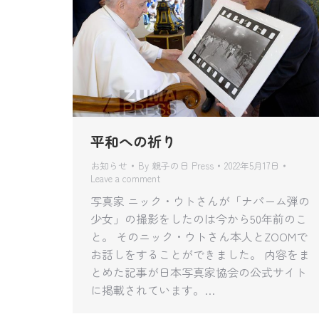
平和への祈り
お知らせ
By
親子の日 Press
2022年5月17日
Leave a comment
写真家 ニック・ウトさんが「ナパーム弾の
少女」の撮影をしたのは今から50年前のこ
と。 そのニック・ウトさん本人とZOOMで
お話しをすることができました。 内容をま
とめた記事が日本写真家協会の公式サイト
に掲載されています。…