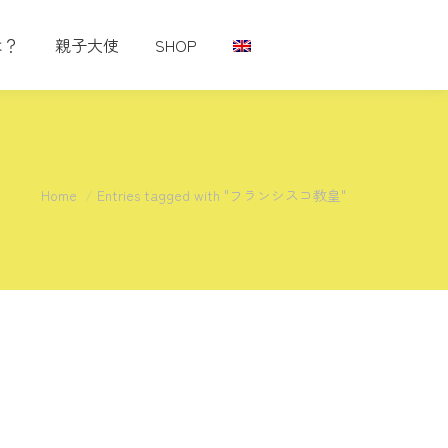
は？
親子大使
SHOP
You are here:
Home
Entries tagged with "フランシスコ教皇"