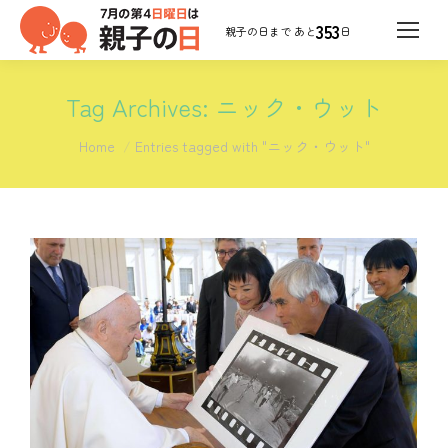
353
日
Tag Archives:
ニック・ウット
You are here:
Home
Entries tagged with "ニック・ウット"