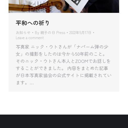
平和への祈り
お知らせ
By
親子の日 Press
2022年5月17日
Leave a comment
写真家 ニック・ウトさんが「ナパーム弾の少
女」の撮影をしたのは今から50年前のこと。
そのニック・ウトさん本人とZOOMでお話しを
することができました。 内容をまとめた記事
が日本写真家協会の公式サイトに掲載されてい
ます。…