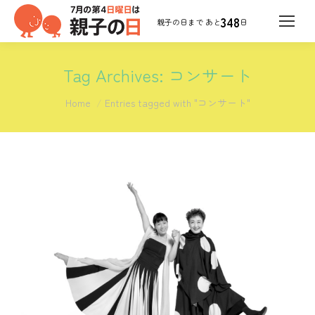
348
日
Tag Archives:
コンサート
You are here:
Home
Entries tagged with "コンサート"