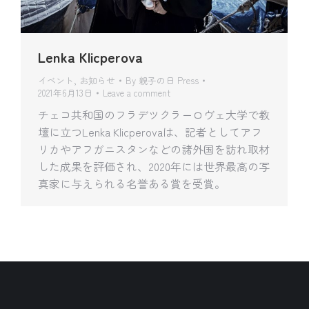
Lenka Klicperova
イベント
,
お知らせ
By
親子の日 Press
2021年6月13日
Leave a comment
チェコ共和国のフラデツクラーロヴェ大学で教
壇に立つLenka Klicperovaは、記者としてアフ
リカやアフガニスタンなどの諸外国を訪れ取材
した成果を評価され、2020年には世界最高の写
真家に与えられる名誉ある賞を受賞。