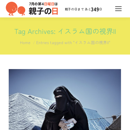
349
日
Tag Archives:
イスラム国の視界II
You are here:
Home
Entries tagged with "イスラム国の視界II"