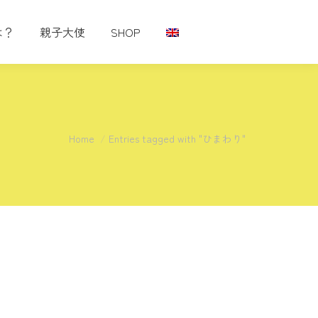
は？
親子大使
SHOP
You are here:
Home
Entries tagged with "ひまわり"