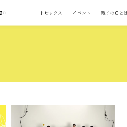
2
トピックス
イベント
親子の日と
日
り