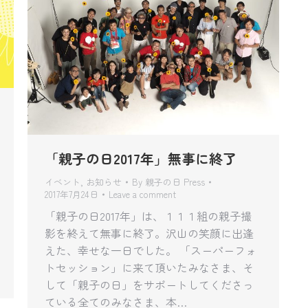
「親子の日2017年」無事に終了
イベント
,
お知らせ
By
親子の日 Press
2017年7月24日
Leave a comment
「親子の日2017年」は、１１１組の親子撮
影を終えて無事に終了。沢山の笑顔に出逢
えた、幸せな一日でした。 「スーパーフォ
トセッション」に来て頂いたみなさま、そ
して「親子の日」をサポートしてくださっ
ている全てのみなさま、本…