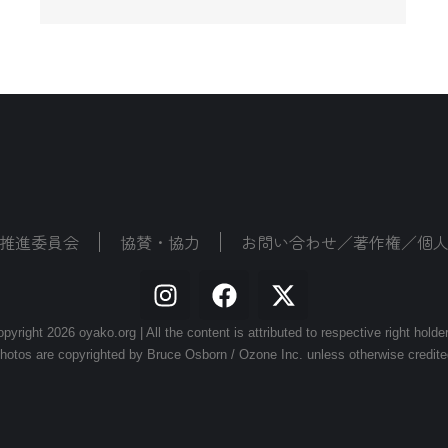
推進委員会
協賛・協力
お問い合わせ／著作権／個
pyright 2026 oyako.org | All the content is attributed to respective right holde
hotos are copyrighted by Bruce Osborn / Ozone Inc. unless otherwise credite