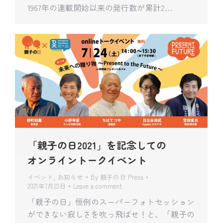
1967年の連載開始以来の発行数が累計2…
「親子の日2021」を記念しての
オンライントークイベント
イベント
,
お知らせ
By
親子の日 Press
2021年7月23日
Leave a comment
「親子の日」恒例のスーパーフォトセッション
ができない寂しさを吹っ飛ばせ！と、「親子の