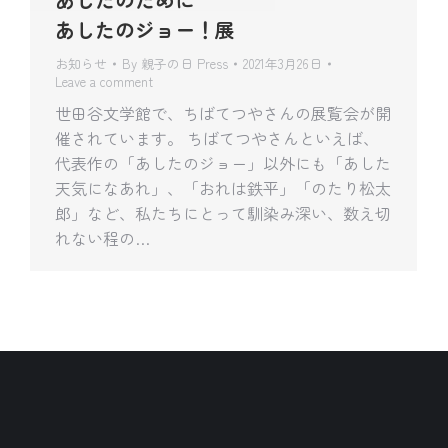
あしたのジョー！展
お知らせ
By
親子の日 Press
2021年3月26日
Leave a comment
世田谷文学館で、ちばてつやさんの展覧会が開
催されています。 ちばてつやさんといえば、
代表作の「あしたのジョー」以外にも「あした
天気になあれ」、「おれは鉄平」「のたり松太
郎」など、私たちにとって馴染み深い、数え切
れない程の…