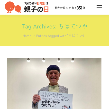
351
日
Tag Archives:
ちばてつや
You are here:
Home
Entries tagged with "ちばてつや"