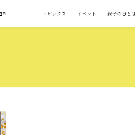
3
トピックス
イベント
親子の日と
日
本