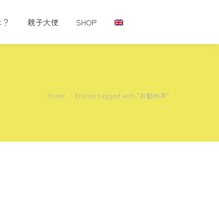
は？
親子大使
SHOP
You are here:
Home
Entries tagged with "お勧め本"