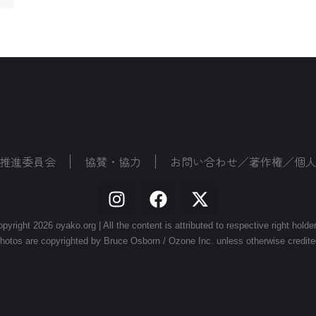
推進委員会
協賛・協力
お問い合わせ／著作権／個
pyright 2026 oyako.org | All the content is attributed to respective right holde
hotos are copyrighted by Bruce Osborn / Ozone Inc. unless otherwise credite